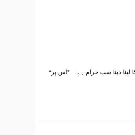
*خالی دعا پر اجرت ٹھرالینا بوجوہ حرام ہے ، اور وہ روپے کہ اسے ملے محض حرام ہے،* *ان کا لینا دینا سب حرام ہوا *اس پر