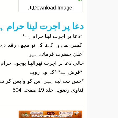
Download Image
0000-00-00
دعا پر اجرت لینا حرام ہ
*دعا پر اجرت لینا حرام ہے*
کسی سے یہ کہنا کہ تو مجھے رقم دے میں تیرے لۓ دعا کرتا ہوں جائز نہیں
اعلیٰ حضرت فرماتے ہیں
فرض ہے* *کہ وہ روپے*
*جس سے لیے ہیں اس کو واپس کر دے*
فتاوی رضویہ جلد 19 صفحہ 504